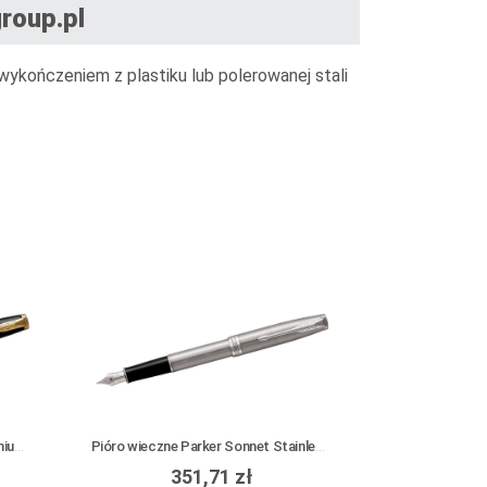
roup.pl
wykończeniem z plastiku lub polerowanej stali
Pióro wieczne Parker Sonnet Premium Black Lacquer GT
Pióro wieczne Parker Sonnet Stainless Steel CT
351,71 zł