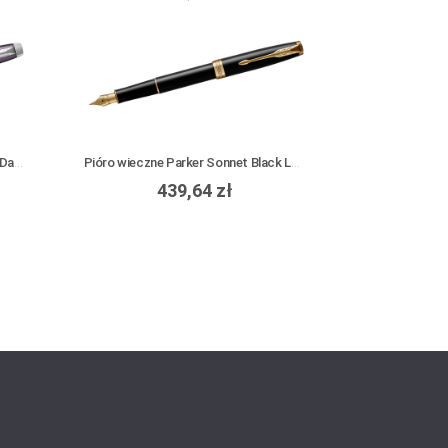
Pióro wieczne Parker IM Premium Dark Violet CT
Pióro wieczne Parker Sonnet Black Lacquer GT
439,64 zł