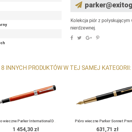
parker@exitog
Kolekcja piór z połyskującym 
arny
nierdzewnej.
ych
8 INNYCH PRODUKTÓW W TEJ SAMEJ KATEGORII:
Pióro wieczne Parker International Duofold Big Red CT
1 454,30 zł
631,71 zł