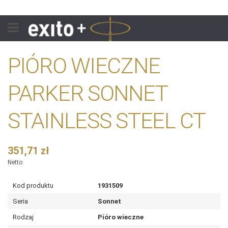
PIÓRO WIECZNE
PARKER SONNET
STAINLESS STEEL CT
351,71 zł
Netto
Kod produktu
1931509
Seria
Sonnet
Rodzaj
Pióro wieczne