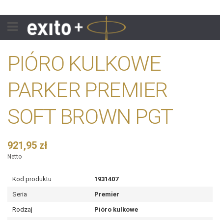
PIÓRO KULKOWE
PARKER PREMIER
SOFT BROWN PGT
921,95 zł
Netto
Kod produktu
1931407
Seria
Premier
Rodzaj
Pióro kulkowe