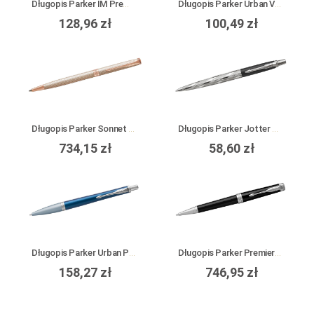
Długopis Parker IM Premium Warm Grey GT
Długopis Parker Urban Vibrant Blue CT
128,96 zł
100,49 zł
Długopis Parker Sonnet Premium Chiselled Silver PGT Slim
Długopis Parker Jotter SE London Architecture: Black Postmodern CT
734,15 zł
58,60 zł
Długopis Parker Urban Premium Dark Blue CT
Długopis Parker Premier Black Lacquer CT
158,27 zł
746,95 zł